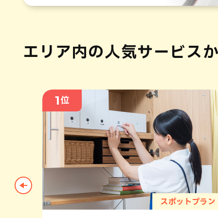
エリア内の人気
サービス
1
位
トプラン
スポットプラン