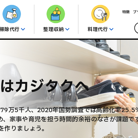
特徴
プ
掃除代行
整理収納
料理代行
はカジタクへ
79万5千人、2020年国勢調査では高齢化率25.
め、家事や育児を担う時間的余裕のなさが課題で
を作りましょう。