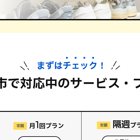
まずは
チ
ェ
ッ
ク
！
市で対応中のサービス・
隔週
1
プ
月
回プラン
定期
定期