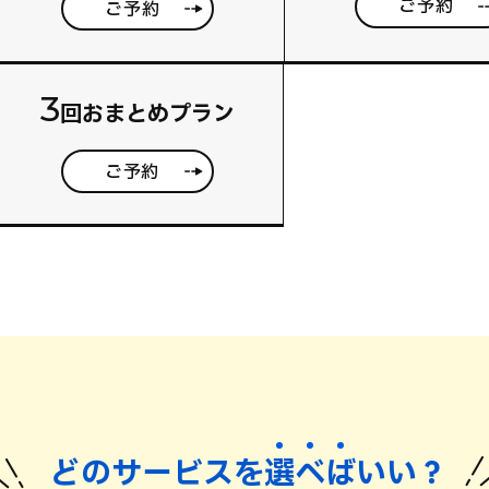
ご予約
ご予約
3
回おまとめプラン
ご予約
どのサービスを
選
べ
ば
いい？