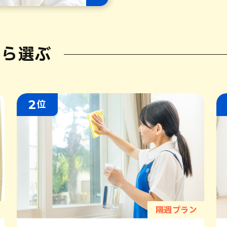
から選ぶ
2
位
隔週プラン