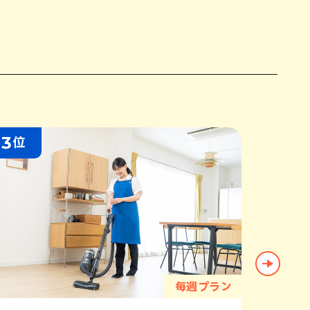
3
4
位
位
毎週プラン