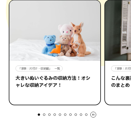
「家事：片付
「家事：片付け・収納編」 一覧
こんな裏
大きいぬいぐるみの収納方法！オシ
のまとめ
ャレな収納アイデア！