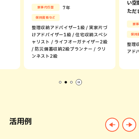
い空
7年
家事代行歴
ただ
保持資格など
家
整理収納アドバイザー1級 / 実家片づ
けアドバイザー1級 / 住宅収納スペシ
保持
ャリスト / ライフオーガナイザー2級
整理収
/ 防災備蓄収納2級プランナー / クリ
アド
ンネスト2級
活用例