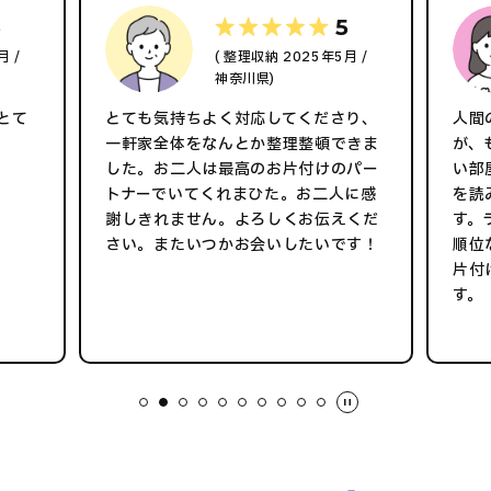
5
5
月 /
( 整理収納 2025年5月 /
神奈川県)
とて
とても気持ちよく対応してくださり、
人間
一軒家全体をなんとか整理整頓できま
が、
した。お二人は最高のお片付けのパー
い部
トナーでいてくれまひた。お二人に感
を読
謝しきれません。よろしくお伝えくだ
す。
さい。またいつかお会いしたいです！
順位
片付
す。