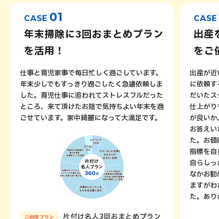
01
CASE
CASE
年末掃除に3回おまとめプラン
出産
を活用！
をご
仕事と育児家事で毎日忙しく過ごしています。
出産が近
年末少しでもすっきり過ごしたく急遽依頼しま
に依頼す
した。育児仕事に追われてストレスフルだった
だいたス
ところ、来て頂けたお陰で気持ちよい年末を過
仕上がり
ごせています。家中綺麗になって大満足です。
が良いか
お答えい
た。お値
指標を自
自らしっ
なかお勧
ますがわ
た。あり
片付け名人3回おまとめプラン
ご利用プラン