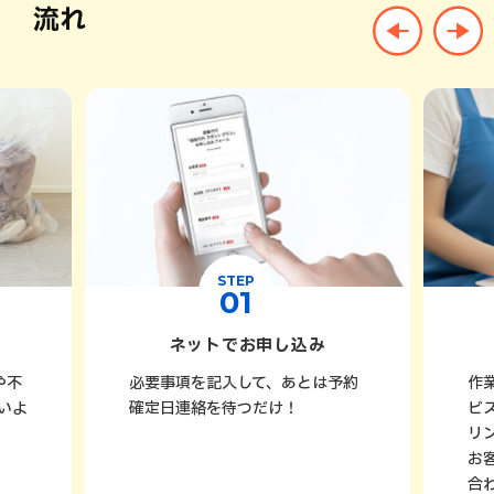
流れ
STEP
01
ネットでお申し込み
や不
必要事項を記入して、あとは予約
作
いよ
確定日連絡を待つだけ！
ビ
リ
お
合