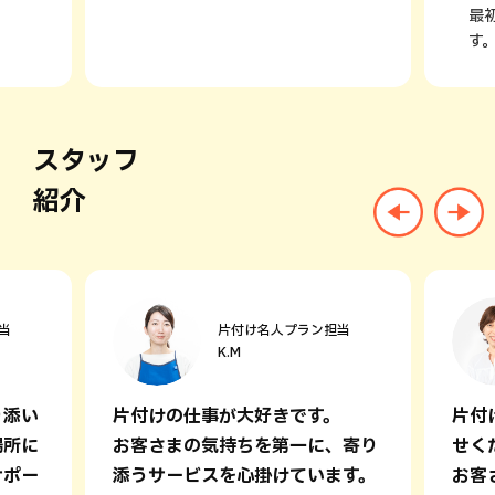
最
す
スタッフ
紹介
当
片付け名人プラン担当
K.M
り添い
片付けの仕事が大好きです。
片付
場所に
お客さまの気持ちを第一に、寄り
せく
サポー
添うサービスを心掛けています。
お客