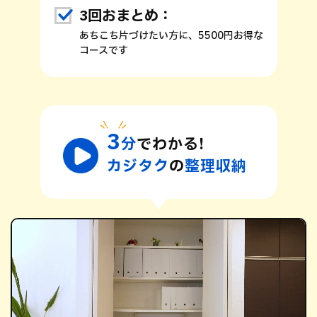
3回おまとめ：
あちこち片づけたい方に、5500円お得な
コースです
3
分
でわかる!
カジタク
の
整理収納