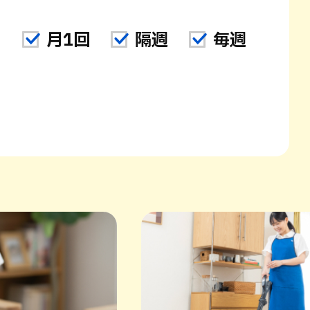
ト
月1回
隔週
毎週