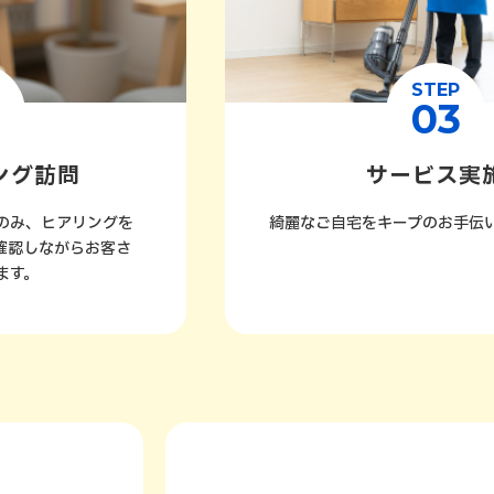
STEP
2
03
ング訪問
サービス実
のみ、ヒアリングを
綺麗なご自宅をキープのお手伝
確認しながらお客さ
ます。