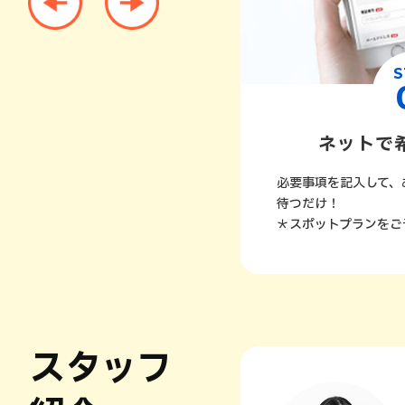
STEP
S
04
ターフォロー
ネットで
どがありましたら、メール・お
必要事項を記入して、
にお申し付けください。規定に
待つだけ！
サポート対応も可能です。詳し
＊スポットプランをご予
用規約をご確認ください。
スタッフ