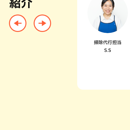
紹介
キレイをお届けします。
間づくりを心がけていま
掃除代行担当
S.S
2級 / 栄養士 / 食生活