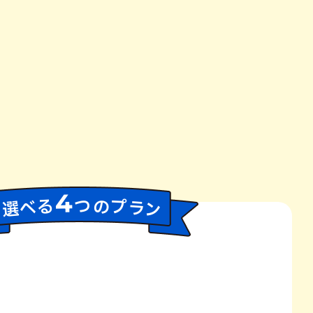
4
つ
プ
る
の
べ
ラ
選
ン