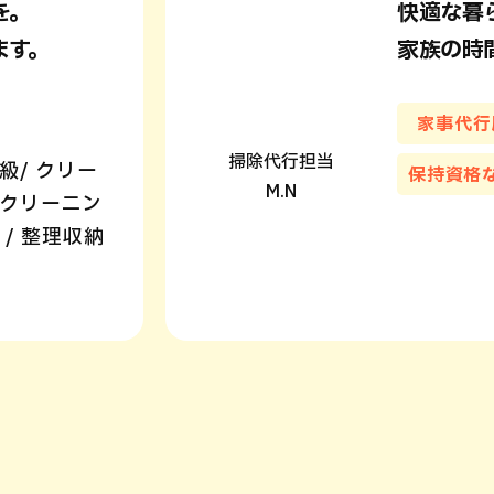
を。
快適な暮
ます。
家族の時
家事代行
掃除代行担当
級/ クリー
保持資格
M.N
スクリーニン
 / 整理収納