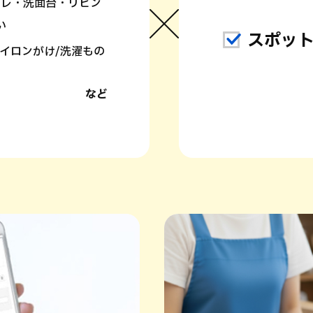
イレ・洗面台・リビン
い
スポッ
アイロンがけ/洗濯もの
など