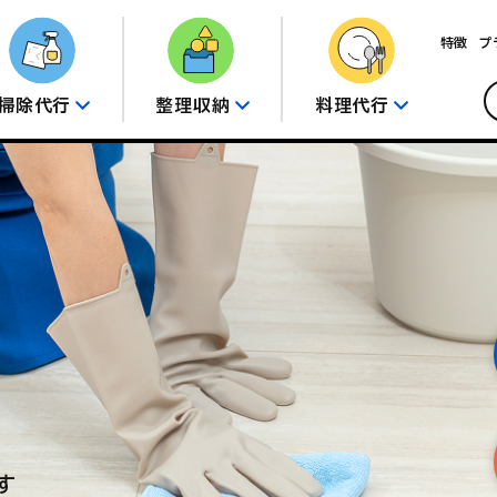
特徴
プ
掃除代行
整理収納
料理代行
す