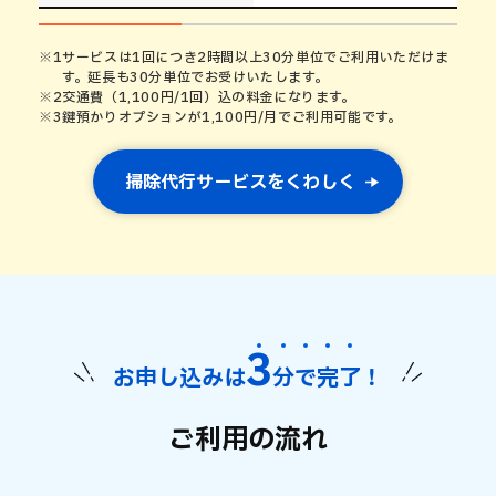
2時間半～
1回の所要時間
※1
※1
サービスは1回につき2時間以上30分単位でご利用いただけま
す。延長も30分単位でお受けいたします。
※2
交通費（1,100円/1回）込の料金になります。
※3
鍵預かりオプションが1,100円/月でご利用可能です。
17,875
平日:
円
1回あたりの料金(税込)
※2
20,075
土日祝:
円
掃除代行サービスをくわしく
月額目安料金
※2
3,355
平日:
円
延長料金(0.5時間/税込)
※1
3,795
土日祝:
円
3
お申し込みは
分
で
完
了
！
鍵預かり・買い物代行
オプション
※3
ご利用の流れ
1度プロの料理を食べてみたい