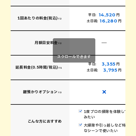
こんな方におすすめ
急いでお家を
14,520
平日:
円
1回あたりの料金(税込)
※2
16,280
土日祝:
円
※1
延長は30分単位でお受けいたします。
※2
期限は6ヶ月です。通常よりも5,500円(税込)お得なプランです。
月額目安料金
※2
スクロールできます
3,355
平日:
円
延長料金(0.5時間/税込)
※1
3,795
土日祝:
円
鍵預かりオプション
※3
1度プロの掃除を体験して
スポットプラン
みたい
こんな方におすすめ
大掃除や引っ越しなど特別
ご予約
なシーンで使いたい