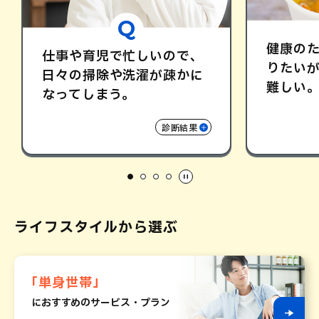
Q
健康の
仕事や育児で忙しい
ので､
りたいが
日々の掃除や
洗濯が疎かに
難しい｡
なって
しまう｡
診断結果
ライフスタイルから選ぶ
「単身世帯」
におすすめのサービス・プラン