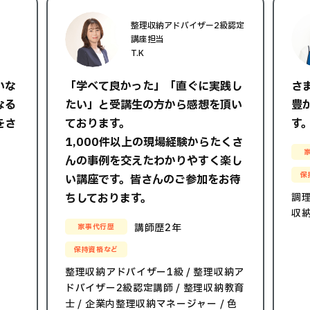
整理収納アドバイザー2級認定
講座担当
T.K
いな
「学べて良かった」「直ぐに実践し
さ
なる
たい」と受講生の方から感想を頂い
豊
をさ
ております。
す
1,000件以上の現場経験からたくさ
んの事例を交えたわかりやすく楽し
保
い講座です。皆さんのご参加をお待
ちしております。
調理
収
講師歴2年
家事代行歴
保持資格など
整理収納アドバイザー1級 / 整理収納ア
ドバイザー2級認定講師 / 整理収納教育
士 / 企業内整理収納マネージャー / 色