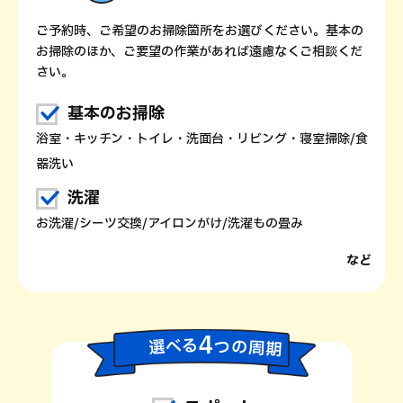
想定所要時間
らくらく献立セレクトプラン
ご予約時、ご希望のお掃除箇所をお選びください。基本の
お掃除のほか、ご要望の作業があれば遠慮なくご相談くだ
以下の献立セットから（1セット6品）、1回につき1種類選んで
さい。
お客さまの好き嫌い・アレルギーに合わせて適宜食材変更などご
基本のお掃除
浴室・キッチン・トイレ・洗面台・リビング・寝室掃除/食
1：肉じゃが、チキンのトマト煮込み、ハンバーグ、ほ
器洗い
2：煮魚、ポークチャップ、厚揚げとピーマンの味噌炒
洗濯
3：豚バラ甘辛炒め、鮭とほうれんそうのクリーム煮、
4：牛肉とトマトのバター醤油、チキンのねぎ甘酢たれ
お洗濯/シーツ交換/アイロンがけ/洗濯もの畳み
スクロールできます
5：しょうが焼き、魚の照り焼き、ミートボール、コー
など
6：魚の味噌焼き、肉豆腐、ポテトサラダ、ほうれん草
7：チンジャオロース、魚のバターポン酢蒸し、キャベ
8：キャベツとチキンのトマト煮込み、魚の照り焼き、
4
べ
る
選
の
つ
周
期
2時間～2時間半(調理＋片付け)
※2
想定所要時間