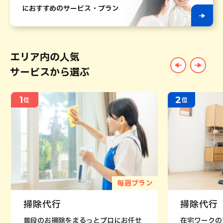
におすすめのサービス・プラン
エリア内の人気
サービスから選ぶ
1
2
位
位
毎週プラン
掃除代行
掃除代行
普段のお掃除をまるっとプロにお任せ
在宅ワークの