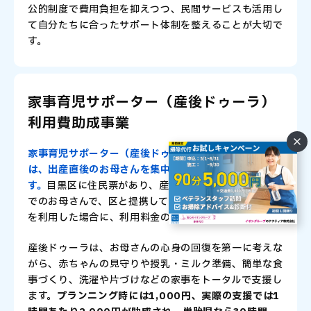
公的制度で費用負担を抑えつつ、民間サービスも活用し
て自分たちに合ったサポート体制を整えることが大切で
す。
家事育児サポーター（産後ドゥーラ）
利用費助成事業
家事育児サポーター（産後ドゥーラ）利用費助成事業
は、出産直後のお母さんを集中的に支えるための制度で
す。
目黒区に住民票があり、産後7か月に達する前日ま
でのお母さんで、区と提携している家事育児サポーター
を利用した場合に、利用料金の一部が助成されます。
産後ドゥーラは、お母さんの心身の回復を第一に考えな
がら、赤ちゃんの見守りや授乳・ミルク準備、簡単な食
事づくり、洗濯や片づけなどの家事をトータルで支援し
ます。
プランニング時には1,000円、実際の支援では1