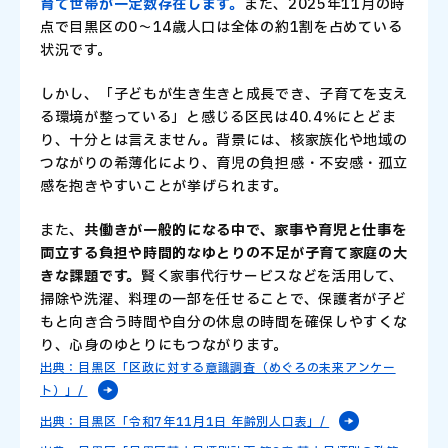
育て世帯が一定数存在します。
また、2025年11月の時
点で目黒区の0～14歳人口は全体の約1割を占めている
状況です。
しかし、「子どもが生き生きと成長でき、子育てを支え
る環境が整っている」と感じる区民は40.4％にとどま
り、十分とは言えません。背景には、核家族化や地域の
つながりの希薄化により、育児の負担感・不安感・孤立
感を抱きやすいことが挙げられます。
また、
共働きが一般的になる中で、家事や育児と仕事を
両立する負担や時間的なゆとりの不足が子育て家庭の大
きな課題です。
賢く家事代行サービスなどを活用して、
掃除や洗濯、料理の一部を任せることで、保護者が子ど
もと向き合う時間や自分の休息の時間を確保しやすくな
り、心身のゆとりにもつながります。
出典：目黒区「区政に対する意識調査（めぐろの未来アンケー
ト）」/
出典：目黒区「令和7年11月1日 年齢別人口表」/