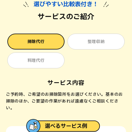
選びやすい
比
較
表
付き！
サービスのご紹介
掃除代行
整理収納
料理代行
サービス内容
ご予約時、ご希望のお掃除箇所をお選びください。基本のお
掃除のほか、ご要望の作業があれば遠慮なくご相談くださ
い。
整理収納関連有資格者がお客さまのご要望をヒアリング。要、不
カジタクの料理代行のおすすめプランは「らくらく献立セレクト
選べるサービス例
誕生日などパーティーや特別なイベントで、明確なご希望メニュ
スタッフ2名の場合：2時間～