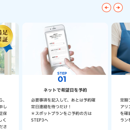
お試しで料理代行を頼んでみたい
こんな方におすすめ
※1
交通費1,100円(税込/1回)込の料金になります。また、最寄り駅
※2
毎週プランは4回/月のご利用、隔週プランの場合は2回/月のご利用
※3
サービスは1回につき2時間以上30分単位でご利用いただけます。
※
「プレミアムコース・スポットプラン」以外の場合、以下のオプション
・鍵預かり：1,100円(税込/月)
・買い物代行：3,300円(予定時刻の前もしくは後に＋移動時間1時間見
買い物代行はお客さまから片道徒歩15分圏内の店舗のみ、1回の買い
STEP
01
ネットで希望日を予約
ら、
必要事項を記入して、あとは予約確
定期
申し
定日連絡を待つだけ！
アリ
足保
＊スポットプランをご予約の方は
を確
しく
STEP3へ
ラン
ださ