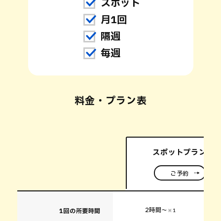
スポット
※1 サービス提供には、調味料、調理器具、設備（キッチ
また、作り置きサービスには保存容器（タッパーなど）や
月1回
※2 提供時間は目安になります。調理と整理収納が終わり
隔週
プレミアムプラン
毎週
スタッフ人数
ご希望にあわせてお食事をご提案・お作りいたします。お誕
2時間半～
※2
想定所要時間
料金・プラン表
1回の所要時間
※2
※1
サービス提供には、調味料、調理器具、設備（キッチン）を使用させ
※2
提供時間につきましては、ご要望に応じてご相談させていただきます
25,
平日:
1プランあたりの料金(税込)
※2
27
土日祝:
スポットプラン
ご予約
6,
平日:
延長料金(0.5時間/税込)
※1
6
土日祝:
スクロールできます
2時間～
1回の所要時間
※1
片付けたいけ