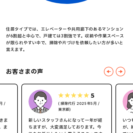
住居タイプでは、エレベーターや共用廊下のあるマンション
が6割超と中心で、戸建ては3割強です。収納や作業スペース
が限られやすい中で、掃除や片づけを依頼したい方が多いと
言えます。
お客さまの声
5
月 /
( 掃除代行 2025年5月 /
東京都)
きま
新しいスタッフさんになって一年が経
いつ
。ま
ちますが、大変満足しております。今
が、