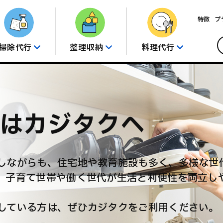
特徴
プ
掃除代行
整理収納
料理代行
はカジタクへ
しながらも、住宅地や教育施設も多く、多様な世
、子育て世帯や働く世代が生活と利便性を両立し
している方は、ぜひカジタクをご利用ください。