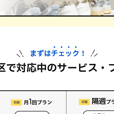
まずは
チ
ェ
ッ
ク
！
区で対応中のサービス・
隔週
1
プ
月
回プラン
定期
定期