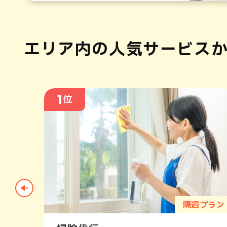
エリア内の人気
サービス
1
位
レミアム
隔週プラン