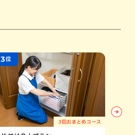
3
4
位
位
3回おまとめコース