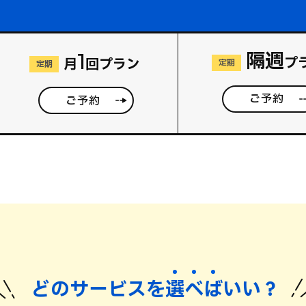
隔週
1
プ
月
回プラン
定期
定期
ご予約
ご予約
どのサービスを
選
べ
ば
いい？