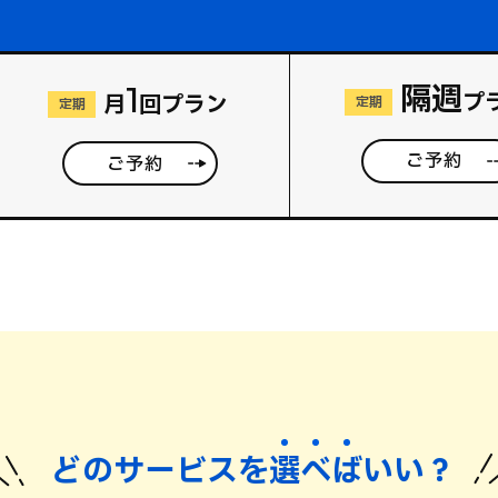
隔週
1
プ
月
回プラン
定期
定期
ご予約
ご予約
どのサービスを
選
べ
ば
いい？