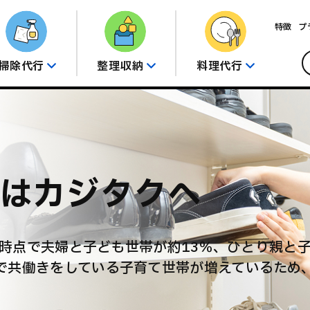
特徴
プ
掃除代行
整理収納
料理代行
はカジタクへ
年の時点で夫婦と子ども世帯が約13％、ひとり親と
で共働きをしている子育て世帯が増えているため