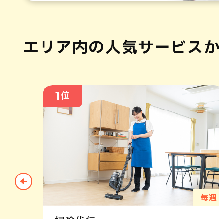
エリア内の人気
サービス
1
位
 毎週
毎週