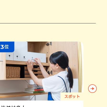
3
4
位
位
スポット