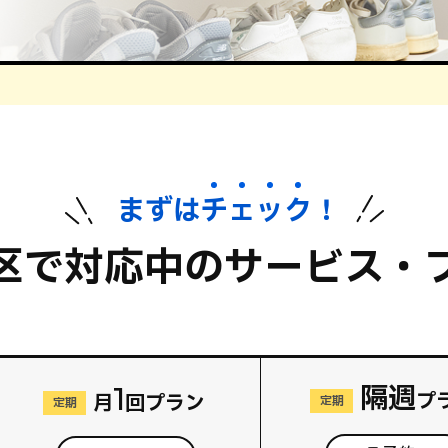
まずは
チ
ェ
ッ
ク
！
区で対応中のサービス・
隔週
1
プ
月
回プラン
定期
定期