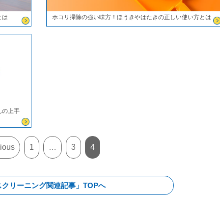
とは
ホコリ掃除の強い味方！ほうきやはたきの正しい使い方とは
んの上手
vious
1
…
3
4
スクリーニング関連記事」TOPへ