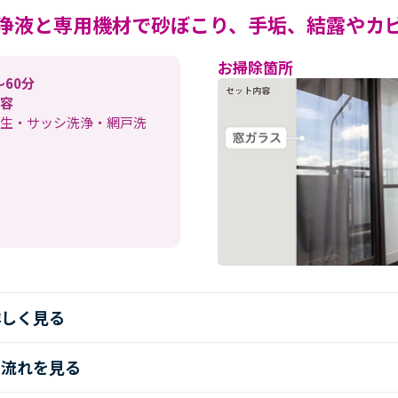
浄液と専用機材で
砂ぼこり、手垢、結露やカ
お掃除箇所
〜60分
容
生・サッシ洗浄・網戸洗
詳しく見る
の流れを見る