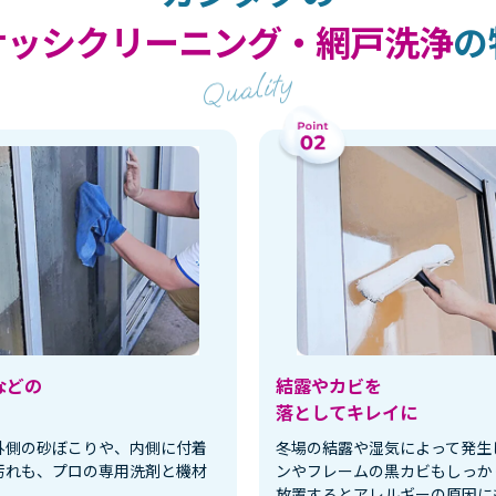
サッシクリーニング・網戸洗浄
の
などの
結露やカビを
落としてキレイに
外側の砂ぼこりや、内側に付着
冬場の結露や湿気によって発生
汚れも、プロの専用洗剤と機材
ンやフレームの黒カビもしっか
放置するとアレルギーの原因に