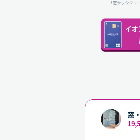
「窓サッシクリ
窓
19,