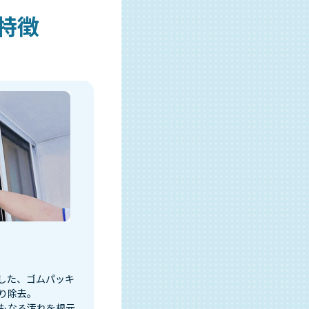
特徴
した、ゴムパッキ
り除去。
もなる汚れを根元