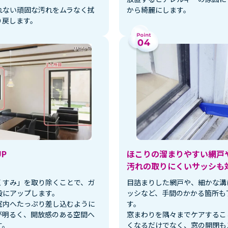
れない頑固な汚れをムラなく拭
から綺麗にします。
り戻します。
P
ほこりの溜まりやすい網戸
汚れの取りにくいサッシも
くすみ」を取り除くことで、ガ
目詰まりした網戸や、細かな溝
段にアップします。
ッシなど、手間のかかる箇所も
室内へたっぷり差し込むように
す。
が明るく、開放感のある空間へ
窓まわりを隅々までケアするこ
す。
くなるだけでなく、窓の開閉も