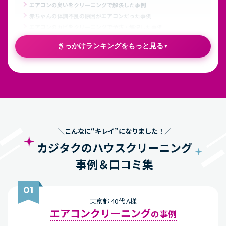
エアコンの臭いをクリーニングで解決した事例
赤ちゃんの体調不良の原因がエアコンだった事例
エアコンのカビをクリーニングで予防・解決した事例
きっかけランキングをもっと見る
浴室クリーニング
を
頼んだきっかけランキング
自分で落とせないカビ汚れ・水垢が気に
なったから
年に1度はプロに頼んで綺麗にしたいから
＼こんなに“キレイ”になりました！／
カジタクのハウスクリーニング
事例＆口コミ集
親戚や友人が泊まりにくる予定があるから
01
浴室クリーニングを業者に依頼し悩みを解決した事例
お風呂掃除の頻度はどれくらいがおすすめ？
東京都 40代 A様
エアコンクリーニング
の事例
洗濯機クリーニング