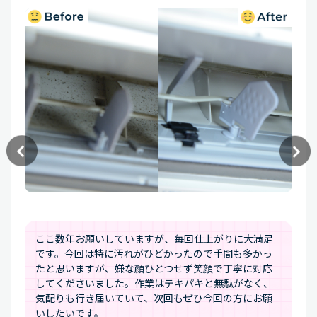
を
頼んだきっかけランキング
洗濯物の臭いが気になるようになったか
ら
買ってから1度も掃除していなかったから
洗濯機の乾燥機能で洗濯物が乾かなくなって
きたから
レンジフード
を
頼んだきっかけランキング
ここ数年お願いしていますが、毎回仕上がりに大満足
です。今回は特に汚れがひどかったので手間も多かっ
自分では掃除できないから
たと思いますが、嫌な顔ひとつせず笑顔で丁寧に対応
してくださいました。作業はテキパキと無駄がなく、
気配りも行き届いていて、次回もぜひ今回の方にお願
レンジフードを一度も掃除していなかったか
いしたいです。