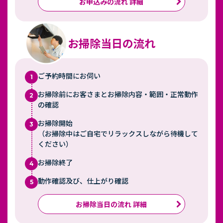
お申込みの流れ 詳細
お掃除当日の流れ
ご予約時間にお伺い
1
お掃除前にお客さまとお掃除内容・範囲・正常動作
2
の確認
お掃除開始
3
（お掃除中はご自宅でリラックスしながら待機して
ください）
お掃除終了
4
動作確認及び、仕上がり確認
5
お掃除当日の流れ 詳細