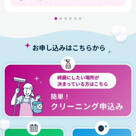
ら
匂いがこもるようになってきたから
保管付き衣類クリーニング
お申し込みはこちらから
を
頼んだきっかけランキング
かさばる衣類を預けたかったから
お店に行かずにクリーニングできるのが楽だ
から
大切な服をちゃんとした環境で保管してほし
かったから