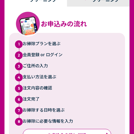
お申込みの流れ
お掃除プランを選ぶ
1
会員登録 or ログイン
2
ご住所の入力
3
支払い方法を選ぶ
4
注文内容の確認
5
注文完了
6
お掃除する日時を選ぶ
7
お掃除に必要な情報を入力
8