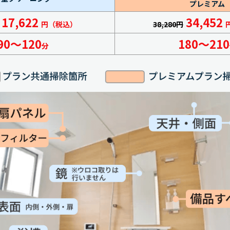
プレミアム
17,622
34,452
円（税込）
38,280円
90～120
180～210
分