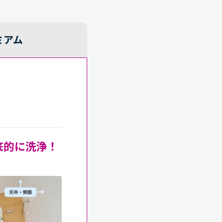
ミアム
底的に洗浄！