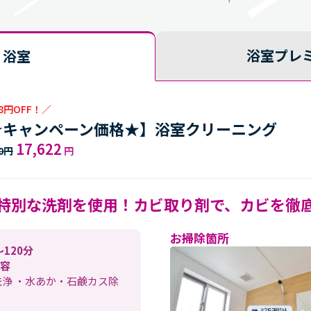
浴室プレ
浴室
58円OFF！／
★キャンペーン価格★】浴室クリーニング
17,622
80円
円
特別な洗剤を使用！
カビ取り剤で、カビを徹
お掃除箇所
〜120分
容
洗浄 ・水あか・石鹸カス除