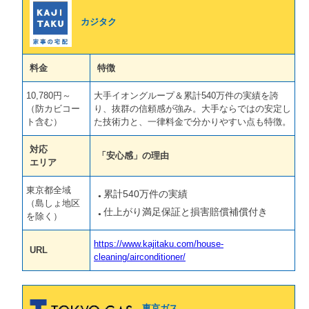
カジタク
料金
特徴
10,780円～
大手イオングループ＆累計540万件の実績を誇
（防カビコー
り、抜群の信頼感が強み。大手ならではの安定し
ト含む）
た技術力と、一律料金で分かりやすい点も特徴。
対応
「安心感」の理由
エリア
東京都全域
累計540万件の実績
（島しょ地区
仕上がり満足保証と損害賠償補償付き
を除く）
https://www.kajitaku.com/house-
URL
cleaning/airconditioner/
東京ガス