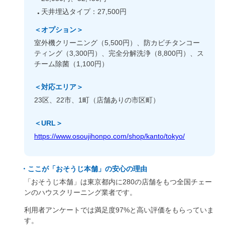
天井埋込タイプ：27,500円
＜オプション＞
室外機クリーニング（5,500円）、防カビチタンコー
ティング（3,300円）、完全分解洗浄（8,800円）、ス
チーム除菌（1,100円）
＜対応エリア＞
23区、22市、1町（店舗ありの市区町）
＜URL＞
https://www.osoujihonpo.com/shop/kanto/tokyo/
・ここが「おそうじ本舗」の安心の理由
「おそうじ本舗」は東京都内に280の店舗をもつ全国チェー
ンのハウスクリーニング業者です。
利用者アンケートでは満足度97%と高い評価をもらっていま
す。