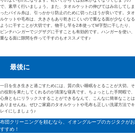
で、素早く行いましょう。また、タオルケットの伸びてはみ出してしま
ったパイル糸は、引っかかり防止のために切ったほうが良いです。タオ
ルケットや毛布は、大きさもあり乾きにくいので重なる面が少なくなる
ように干すことが大切です。物干し竿を2本使ってM字型に干したり、
ピンチハンガーでジグザグに干すことも有効的です。ハンガーを使い、
重なる面に隙間を作って干すのもオススメです♪
最後に
一日を生き生きと過ごすためには、質の良い睡眠をとることが大切。そ
の役割を果たしてくれるのが清潔な寝具です。ちょっとした手間暇で、
心身ともにリラックスすることができるなんて、こんなに簡単なことは
ありませんね。ぜひご家庭のタオルケットや毛布も正しい洗濯方法でキ
レイにしましょう♪
布団クリーニングを頼むなら、イオングループのカジタクがお
すすめ！