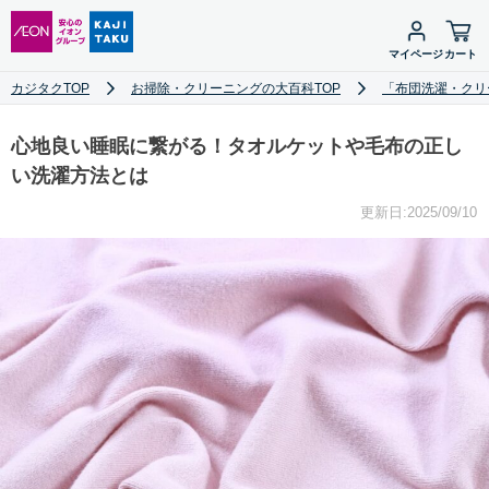
マイページ
カート
カジタクTOP
お掃除・クリーニングの大百科TOP
「布団洗濯・クリ
心地良い睡眠に繋がる！タオルケットや毛布の正し
い洗濯方法とは
更新日:2025/09/10