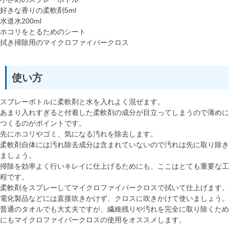
好きな香りの柔軟剤5ml
水道水200ml
ホコリをとるためのシート
拭き掃除用のマイクロファイバークロス
使い方
スプレーボトルに柔軟剤と水を入れよく混ぜます。
あまり入れすぎると付着した柔軟剤の成分が目立ってしまうので薄めに
つくるのがポイントです。
先にホコリやゴミ、気になる汚れを除去します。
柔軟剤自体には汚れ除去成分は含まれていないので汚れは先に取り除き
ましょう。
掃除を効率よく行いキレイに仕上げるためにも、ここはとても重要な工
程です。
柔軟剤をスプレーしてマイクロファイバークロスで拭いて仕上げます。
電化製品などには直接吹きかけず、クロスに吹きかけて使いましょう。
普通のタオルでも大丈夫ですが、繊維残りや汚れを完全に取り除くため
にもマイクロファイバークロスの使用をオススメします。