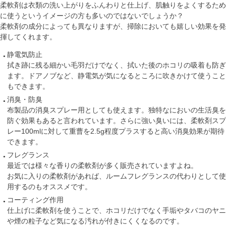
柔軟剤は衣類の洗い上がりをふんわりと仕上げ、肌触りをよくするため
に使うというイメージの方も多いのではないでしょうか？
柔軟剤の成分によっても異なりますが、掃除においても嬉しい効果を発
揮してくれます。
静電気防止
拭き跡に残る細かい毛羽だけでなく、拭いた後のホコリの吸着も防ぎ
ます。ドアノブなど、静電気が気になるところに吹きかけて使うこと
もできます。
消臭・防臭
布製品の消臭スプレー用としても使えます。独特なにおいの生活臭を
防ぐ効果もあると言われています。さらに強い臭いには、柔軟剤スプ
レー100mlに対して重曹を2.5g程度プラスすると高い消臭効果が期待
できます。
フレグランス
最近では様々な香りの柔軟剤が多く販売されていますよね。
お気に入りの柔軟剤があれば、ルームフレグランスの代わりとして使
用するのもオススメです。
コーティング作用
仕上げに柔軟剤を使うことで、ホコリだけでなく手垢やタバコのヤニ
や煙の粒子など気になる汚れが付きにくくなるのです。