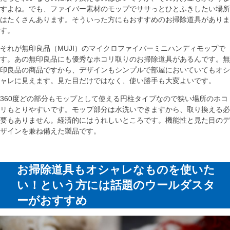
すよね。でも、ファイバー素材のモップでササっとひとふきしたい場所
はたくさんあります。そういった方にもおすすめのお掃除道具がありま
す。
それが無印良品（MUJI）のマイクロファイバーミニハンディモップで
す。あの無印良品にも優秀なホコリ取りのお掃除道具があるんです。無
印良品の商品ですから、デザインもシンプルで部屋においていてもオシ
ャレに見えます。見た目だけではなく、使い勝手も大変よいです。
360度どの部分もモップとして使える円柱タイプなので狭い場所のホコ
リもとりやすいです。モップ部分は水洗いできますから、取り換える必
要もありません。経済的にはうれしいところです。機能性と見た目のデ
ザインを兼ね備えた製品です。
お掃除道具もオシャレなものを使いた
い！という方には話題のウールダスタ
ーがおすすめ