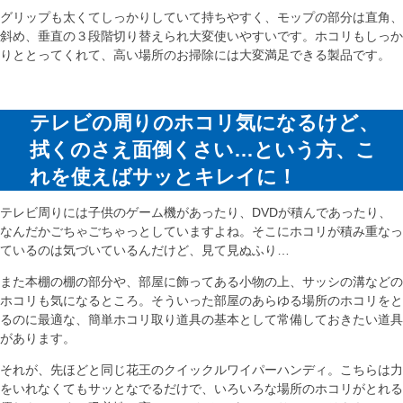
グリップも太くてしっかりしていて持ちやすく、モップの部分は直角、
斜め、垂直の３段階切り替えられ大変使いやすいです。ホコリもしっか
りととってくれて、高い場所のお掃除には大変満足できる製品です。
テレビの周りのホコリ気になるけど、
拭くのさえ面倒くさい…という方、こ
れを使えばサッとキレイに！
テレビ周りには子供のゲーム機があったり、DVDが積んであったり、
なんだかごちゃごちゃっとしていますよね。そこにホコリが積み重なっ
ているのは気づいているんだけど、見て見ぬふり…
また本棚の棚の部分や、部屋に飾ってある小物の上、サッシの溝などの
ホコリも気になるところ。そういった部屋のあらゆる場所のホコリをと
るのに最適な、簡単ホコリ取り道具の基本として常備しておきたい道具
があります。
それが、先ほどと同じ花王のクイックルワイパーハンディ。こちらは力
をいれなくてもサッとなでるだけで、いろいろな場所のホコリがとれる