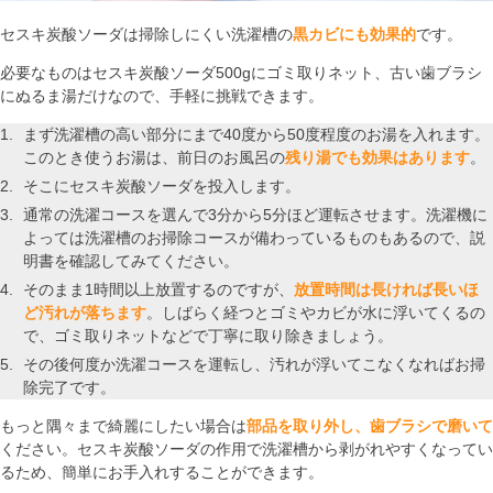
セスキ炭酸ソーダは掃除しにくい洗濯槽の
黒カビにも効果的
です。
必要なものはセスキ炭酸ソーダ500gにゴミ取りネット、古い歯ブラシ
にぬるま湯だけなので、手軽に挑戦できます。
まず洗濯槽の高い部分にまで40度から50度程度のお湯を入れます。
このとき使うお湯は、前日のお風呂の
残り湯でも効果はあります
。
そこにセスキ炭酸ソーダを投入します。
通常の洗濯コースを選んで3分から5分ほど運転させます。洗濯機に
よっては洗濯槽のお掃除コースが備わっているものもあるので、説
明書を確認してみてください。
そのまま1時間以上放置するのですが、
放置時間は長ければ長いほ
ど汚れが落ちます
。しばらく経つとゴミやカビが水に浮いてくるの
で、ゴミ取りネットなどで丁寧に取り除きましょう。
その後何度か洗濯コースを運転し、汚れが浮いてこなくなればお掃
除完了です。
もっと隅々まで綺麗にしたい場合は
部品を取り外し、歯ブラシで磨いて
ください。セスキ炭酸ソーダの作用で洗濯槽から剥がれやすくなってい
るため、簡単にお手入れすることができます。