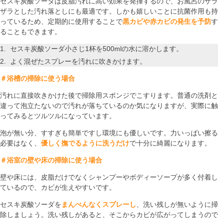
セスキ炭酸ソーダは皮脂汚れに高い効果を発揮するので、お風呂のザラ
ザラとした汚れ落としにも最適です。しかも嬉しいことに抗菌作用も持
っているため、定期的に使用することで
黒カビや赤カビの発生を予防
す
ることもできます。
セスキ炭酸ソーダ小さじ1杯を500mlの水に溶かします。
よく混ぜたスプレーを汚れに吹きかけます。
＃浴槽の掃除に使う場合
汚れに直接吹きかけた後で掃除用スポンジでこすります。普通の洗剤と
違って泡立たないので汚れが落ちているのか気になりますが、実際に触
ってみるとツルツルになっています。
泡が無い分、すすぎも簡単ですし環境にも優しいです。力いっぱい擦る
必要はなく、
優しく撫でるように洗うだけ
で十分に綺麗になります。
＃浴室の壁や床の掃除に使う場合
壁や床には、皮脂だけでなくシャンプーやボディーソープが多く付着し
ているので、カビが生えやすいです。
セスキ炭酸ソーダを
まんべんなくスプレーし
、洗い残しが無いように掃
除しましょう。洗い残しがあると、そこからカビが広がってしまうので