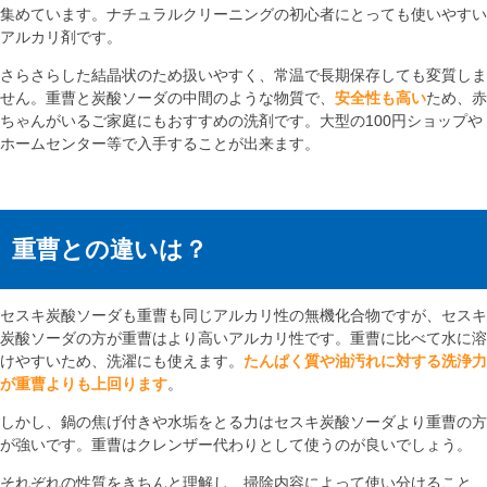
集めています。ナチュラルクリーニングの初心者にとっても使いやすい
アルカリ剤です。
さらさらした結晶状のため扱いやすく、常温で長期保存しても変質しま
せん。重曹と炭酸ソーダの中間のような物質で、
安全性も高い
ため、赤
ちゃんがいるご家庭にもおすすめの洗剤です。大型の100円ショップや
ホームセンター等で入手することが出来ます。
重曹との違いは？
セスキ炭酸ソーダも重曹も同じアルカリ性の無機化合物ですが、セスキ
炭酸ソーダの方が重曹はより高いアルカリ性です。重曹に比べて水に溶
けやすいため、洗濯にも使えます。
たんぱく質や油汚れに対する洗浄力
が重曹よりも上回ります
。
しかし、鍋の焦げ付きや水垢をとる力はセスキ炭酸ソーダより重曹の方
が強いです。重曹はクレンザー代わりとして使うのが良いでしょう。
それぞれの性質をきちんと理解し、掃除内容によって使い分けること