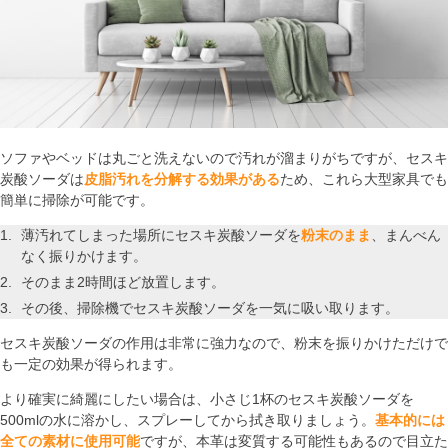
ソファやベッドは丸ごと洗えないので汚れが溜まりがちですが、セスキ
炭酸ソーダは
皮脂汚れを分解する効果がある
ため、これら大型家具でも
簡単に掃除が可能です。
薄汚れてしまった場所にセスキ炭酸ソーダを
粉末のまま
、まんべん
なく振りかけます。
そのまま2時間ほど放置します。
その後、掃除機でセスキ炭酸ソーダを一気に吸い取ります。
セスキ炭酸ソーダの作用は非常に強力なので、粉末を振りかけただけで
も一定の効果が得られます。
より確実に綺麗にしたい場合は、小さじ1杯のセスキ炭酸ソーダを
500mlの水に溶かし、スプレーしてから拭き取りましょう。
基本的には
全ての素材に使用可能
ですが、本革は変質する可能性もあるので目立た