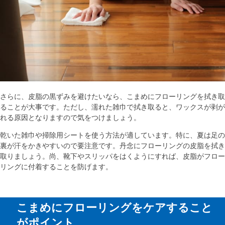
さらに、皮脂の黒ずみを避けたいなら、こまめにフローリングを拭き取
ることが大事です。ただし、濡れた雑巾で拭き取ると、ワックスが剥が
れる原因となりますので気をつけましょう。
乾いた雑巾や掃除用シートを使う方法が適しています。特に、夏は足の
裏が汗をかきやすいので要注意です。丹念にフローリングの皮脂を拭き
取りましょう。尚、靴下やスリッパをはくようにすれば、皮脂がフロー
リングに付着することを防げます。
こまめにフローリングをケアすること
がポイント