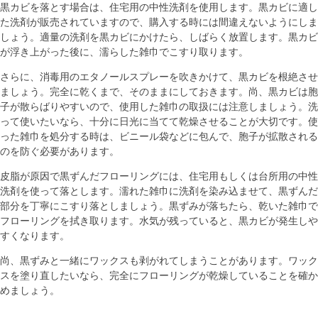
黒カビを落とす場合は、住宅用の中性洗剤を使用します。黒カビに適し
た洗剤が販売されていますので、購入する時には間違えないようにしま
しょう。適量の洗剤を黒カビにかけたら、しばらく放置します。黒カビ
が浮き上がった後に、濡らした雑巾でこすり取ります。
さらに、消毒用のエタノールスプレーを吹きかけて、黒カビを根絶させ
ましょう。完全に乾くまで、そのままにしておきます。尚、黒カビは胞
子が散らばりやすいので、使用した雑巾の取扱には注意しましょう。洗
って使いたいなら、十分に日光に当てて乾燥させることが大切です。使
った雑巾を処分する時は、ビニール袋などに包んで、胞子が拡散される
のを防ぐ必要があります。
皮脂が原因で黒ずんだフローリングには、住宅用もしくは台所用の中性
洗剤を使って落とします。濡れた雑巾に洗剤を染み込ませて、黒ずんだ
部分を丁寧にこすり落としましょう。黒ずみが落ちたら、乾いた雑巾で
フローリングを拭き取ります。水気が残っていると、黒カビが発生しや
すくなります。
尚、黒ずみと一緒にワックスも剥がれてしまうことがあります。ワック
スを塗り直したいなら、完全にフローリングが乾燥していることを確か
めましょう。