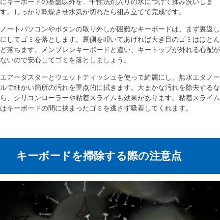
にキーボードの基盤以外を、中性洗剤入りの水につけて揉み洗いしま
す。しっかり乾燥させ水気が切れたら組み立てて完成です。
ノートパソコンやボタンの取り外しが困難なキーボードは、まず裏返し
にしてゴミを落とします。裏側を叩いてあげれば大き目のゴミはほとん
ど落ちます。メンブレンキーボードと違い、キートップが外れる心配が
ないので安心してゴミを落としましょう。
エアーダスターとウェットティッシュを使って綺麗にし、無水エタノー
ルで細かい箇所の汚れを重点的に拭きます。大まかな汚れを除去するな
ら、シリコンローラーや粘着スライムも効果があります。粘着スライム
はキーボードの間に挟まったゴミを逃さず吸着してくれます。
キーボードを掃除する際の注意点