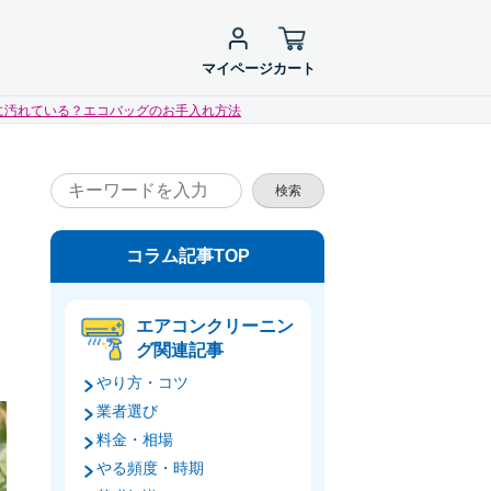
マイページ
カート
に汚れている？エコバッグのお手入れ方法
検索
コラム記事TOP
エアコンクリーニン
グ関連記事
やり方・コツ
業者選び
料金・相場
やる頻度・時期