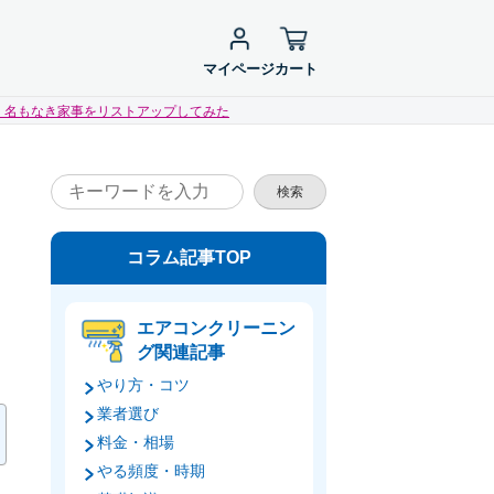
マイページ
カート
！名もなき家事をリストアップしてみた
検索
コラム記事TOP
エアコンクリーニン
グ関連記事
やり方・コツ
業者選び
料金・相場
やる頻度・時期