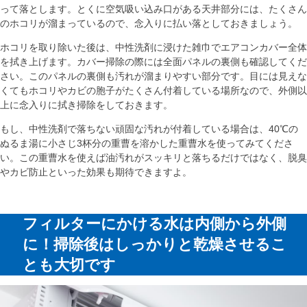
って落とします。とくに空気吸い込み口がある天井部分には、たくさん
のホコリが溜まっているので、念入りに払い落としておきましょう。
ホコリを取り除いた後は、中性洗剤に浸けた雑巾でエアコンカバー全体
を拭き上げます。カバー掃除の際には全面パネルの裏側も確認してくだ
さい。このパネルの裏側も汚れが溜まりやすい部分です。目には見えな
くてもホコリやカビの胞子がたくさん付着している場所なので、外側以
上に念入りに拭き掃除をしておきます。
もし、中性洗剤で落ちない頑固な汚れが付着している場合は、40℃の
ぬるま湯に小さじ3杯分の重曹を溶かした重曹水を使ってみてくださ
い。この重曹水を使えば油汚れがスッキリと落ちるだけではなく、脱臭
やカビ防止といった効果も期待できますよ。
フィルターにかける水は内側から外側
に！掃除後はしっかりと乾燥させるこ
とも大切です