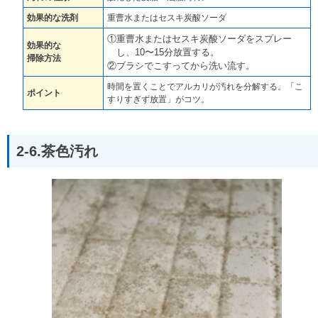
効果的な洗剤
重曹水またはセスキ炭酸ソーダ
①重曹水またはセスキ炭酸ソーダをスプレー
効果的な
し、10〜15分放置する。
掃除方法
②ブラシでこすってから洗い流す。
時間を置くことでアルカリが汚れを分解する。「こ
ポイント
すりすぎず放置」がコツ。
2-6.茶色汚れ