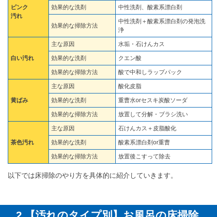
ピンク
効果的な洗剤
中性洗剤、酸素系漂白剤
汚れ
中性洗剤＋酸素系漂白剤の発泡洗
効果的な掃除方法
浄
主な原因
水垢・石けんカス
白い汚れ
効果的な洗剤
クエン酸
効果的な掃除方法
酸で中和しラップパック
主な原因
酸化皮脂
黄ばみ
効果的な洗剤
重曹水orセスキ炭酸ソーダ
効果的な掃除方法
放置して分解・ブラシ洗い
主な原因
石けんカス＋皮脂酸化
茶色汚れ
効果的な洗剤
酸素系漂白剤or重曹
効果的な掃除方法
放置後こすって除去
以下では床掃除のやり方を具体的に紹介していきます。
2.【汚れのタイプ別】お風呂の床掃除