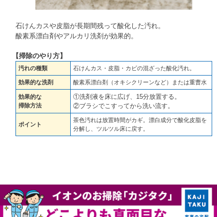
石けんカスや皮脂が長期間残って酸化した汚れ。
酸素系漂白剤やアルカリ洗剤が効果的。
【掃除のやり方】
汚れの種類
石けんカス・皮脂・カビの混ざった酸化汚れ。
効果的な洗剤
酸素系漂白剤（オキシクリーンなど）または重曹水
①洗剤液を床に広げ、15分放置する。
効果的な
掃除方法
②ブラシでこすってから洗い流す。
茶色汚れは放置時間がカギ。漂白成分で酸化皮脂を
ポイント
分解し、ツルツル床に戻す。