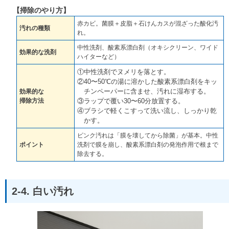
【掃除のやり方】
赤カビ。菌膜＋皮脂＋石けんカスが混ざった酸化汚
汚れの種類
れ。
中性洗剤、酸素系漂白剤（オキシクリーン、ワイド
効果的な洗剤
ハイターなど）
①中性洗剤でヌメリを落とす。
②40〜50℃の湯に溶かした酸素系漂白剤をキッ
チンペーパーに含ませ、汚れに湿布する。
効果的な
掃除方法
③ラップで覆い30〜60分放置する。
④ブラシで軽くこすって洗い流し、しっかり乾
かす。
ピンク汚れは「膜を壊してから除菌」が基本。中性
ポイント
洗剤で膜を崩し、酸素系漂白剤の発泡作用で根まで
除去する。
2-4. 白い汚れ