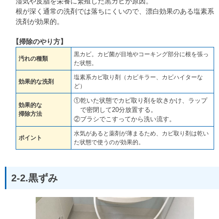
湿気や皮脂を栄養に繁殖した黒カビが原因。
根が深く通常の洗剤では落ちにくいので、漂白効果のある塩素系
洗剤が効果的。
【掃除のやり方】
黒カビ。カビ菌が目地やコーキング部分に根を張っ
汚れの種類
た状態。
塩素系カビ取り剤（カビキラー、カビハイターな
効果的な洗剤
ど）
①乾いた状態でカビ取り剤を吹きかけ、ラップ
効果的な
で密閉して20分放置する。
掃除方法
②ブラシでこすってから洗い流す。
水気があると薬剤が薄まるため、カビ取り剤は乾い
ポイント
た状態で使うのが効果的。
2-2.黒ずみ