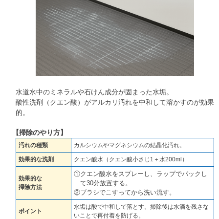
水道水中のミネラルや石けん成分が固まった水垢。
酸性洗剤（クエン酸）がアルカリ汚れを中和して溶かすのが効果
的。
【掃除のやり方】
汚れの種類
カルシウムやマグネシウムの結晶化汚れ。
効果的な洗剤
クエン酸水（クエン酸小さじ1＋水200ml）
①クエン酸水をスプレーし、ラップでパックし
効果的な
て30分放置する。
掃除方法
②ブラシでこすってから洗い流す。
水垢は酸で中和して落とす。掃除後は水滴を残さな
ポイント
いことで再付着を防げる。