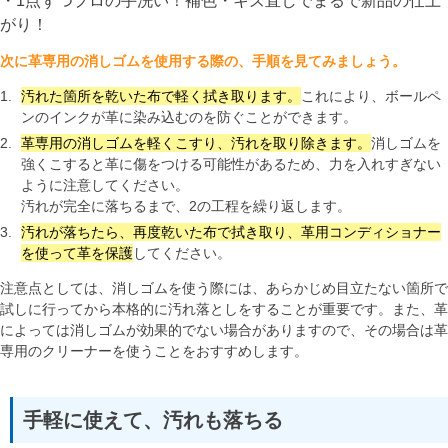
・1点ずつプロの手洗い！補色・キズ直しでまるで新品の仕上
がり！
次に革専用の消しゴムを使用する際の、手順を見てみましょう。
汚れた箇所を乾いた布で軽く拭き取ります。
これにより、ボールペ
ンのインクが革に染み込むのを防ぐことができます。
革専用の消しゴムを軽くこすり、汚れを取り除きます。
消しゴムを
強くこすると革に傷をつける可能性があるため、力を入れすぎない
ように注意してください。
汚れが完全に落ちるまで、2の工程を繰り返します。
汚れが落ちたら、再度乾いた布で拭き取り、革用コンディショナー
を使って革を保護
してください。
注意点としては、消しゴムを使う際には、あらかじめ目立たない箇所で
試しに行ってから本格的に汚れ落としをすることが重要です。また、革
によっては消しゴムが効果的でない場合がありますので、その場合は革
専用のクリーナーを使うことをおすすめします。
手軽に使えて、汚れも落ちる