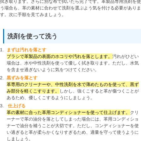
拭き取ります。さらに別な布で拭いたら完了です。革製品専用洗剤を使
う場合も、革の素材に合わせて洗剤を選ぶよう気を付ける必要がありま
す。次に手順を見てみましょう。
洗剤を使って洗う
まずは汚れを落とす
ブラシで革製品の表面のホコリや汚れを落とします。
汚れがひどい
場合は、水や中性洗剤を使って優しく拭き取ります。ただし、水気
を含ませ過ぎないように気をつけてください。
黒ずみを落とす
革専用のクリーナーや、中性洗剤を水で薄めたものを使って、黒ず
み部分を軽くこすります。
しかし、強くこすると革が傷つくことが
あるため、優しくこするようにしましょう。
仕上げる
革の素材に合った革用コンディショナーを使って仕上げます。
クリ
ーナーで革の油分を落としてしまった場合には、革用コンディショ
ナーで油分を補うことが大切です。ただし、コンディショナーを使
い過ぎると革が柔らかくなりすぎるため、適量を守って使うように
しましょう。