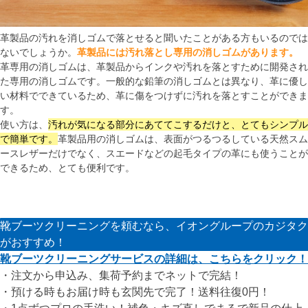
革製品の汚れを消しゴムで落とせると聞いたことがある方もいるのでは
ないでしょうか。
革製品には汚れ落とし専用の消しゴムがあります。
革専用の消しゴムは、革製品からインクや汚れを落とすために開発され
た専用の消しゴムです。一般的な鉛筆の消しゴムとは異なり、革に優し
い材料でできているため、革に傷をつけずに汚れを落とすことができま
す。
使い方は、
汚れが気になる部分にあててこするだけと、とてもシンプル
で簡単です。
革製品用の消しゴムは、表面がつるつるしている天然スム
ースレザーだけでなく、スエードなどの起毛タイプの革にも使うことが
できるため、とても便利です。
靴ブーツクリーニングを頼むなら、イオングループのカジタク
がおすすめ！
靴ブーツクリーニングサービスの詳細は、こちらをクリック！
・注文から申込み、集荷予約までネットで完結！
・預ける時もお届け時も玄関先で完了！送料往復0円！