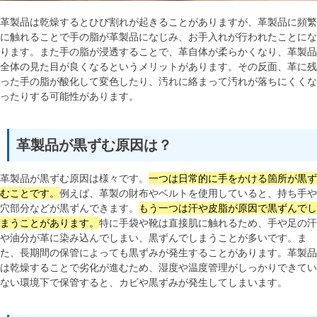
革製品は乾燥するとひび割れが起きることがありますが、革製品に頻繁
に触れることで手の脂が革製品になじみ、お手入れが行われたことにな
ります。また手の脂が浸透することで、革自体が柔らかくなり、革製品
全体の見た目が良くなるというメリットがあります。その反面、革に残
った手の脂が酸化して変色したり、汚れに絡まって汚れが落ちにくくな
ったりする可能性があります。
革製品が黒ずむ原因は？
革製品が黒ずむ原因は様々です。
一つは日常的に手をかける箇所が黒ず
むことです。
例えば、革製の財布やベルトを使用していると、持ち手や
穴部分などが黒ずんできます。
もう一つは汗や皮脂が原因で黒ずんでし
まうことがあります。
特に手袋や靴は直接肌に触れるため、手や足の汗
や油分が革に染み込んでしまい、黒ずんでしまうことが多いです。ま
た、長期間の保管によっても黒ずみが発生することがあります。革製品
は乾燥することで劣化が進むため、湿度や温度管理がしっかりできてい
ない環境下で保管すると、カビや黒ずみが発生してしまいます。