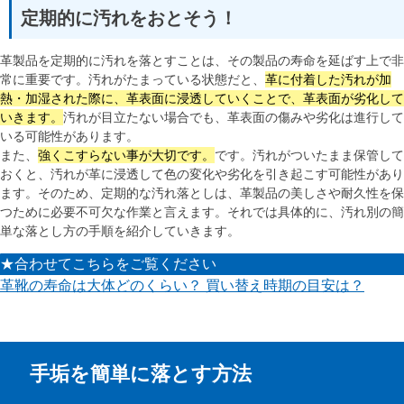
定期的に汚れをおとそう！
革製品を定期的に汚れを落とすことは、その製品の寿命を延ばす上で非
常に重要です。汚れがたまっている状態だと、
革に付着した汚れが加
熱・加湿された際に、革表面に浸透していくことで、革表面が劣化して
いきます。
汚れが目立たない場合でも、革表面の傷みや劣化は進行して
いる可能性があります。
また、
強くこすらない事が大切です。
です。汚れがついたまま保管して
おくと、汚れが革に浸透して色の変化や劣化を引き起こす可能性があり
ます。そのため、定期的な汚れ落としは、革製品の美しさや耐久性を保
つために必要不可欠な作業と言えます。それでは具体的に、汚れ別の簡
単な落とし方の手順を紹介していきます。
★合わせてこちらをご覧ください
革靴の寿命は大体どのくらい？ 買い替え時期の目安は？
手垢を簡単に落とす方法