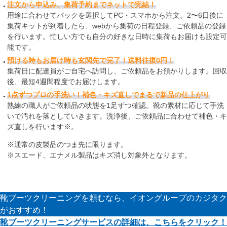
注文から申込み、集荷予約までネットで完結！
用途に合わせてパックを選択してPC・スマホから注文。2〜6日後に
集荷キットが到着したら、webから集荷の日程登録、ご依頼品の登録
を行います。忙しい方でも自分の好きな日時に集荷もお届けも設定可
能です。
預ける時もお届け時も玄関先で完了！送料往復0円！
集荷日に配達員がご自宅へ訪問し、ご依頼品をお預かりします。回収
後、最短4週間程度でお届けします。
1点ずつプロの手洗い！補色・キズ直しでまるで新品の仕上がり
熟練の職人がご依頼品の状態を1足ずつ確認。靴の素材に応じて手洗
いで汚れを落としていきます。洗浄後、ご依頼品に合わせて補色・キ
ズ直しを行います※。
※通常の皮製品のつま先に限ります。
※スエード、エナメル製品はキズ消し対象外となります。
靴ブーツクリーニングを頼むなら、イオングループのカジタク
がおすすめ！
靴ブーツクリーニングサービスの詳細は、こちらをクリック！