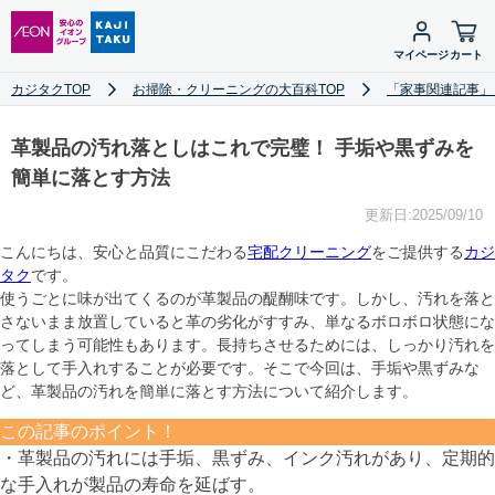
マイページ
カート
カジタクTOP
お掃除・クリーニングの大百科TOP
「家事関連記事」
革製品の汚れ落としはこれで完璧！ 手垢や黒ずみを
簡単に落とす方法
更新日:2025/09/10
こんにちは、安心と品質にこだわる
宅配クリーニング
をご提供する
カジ
タク
です。
使うごとに味が出てくるのが革製品の醍醐味です。しかし、汚れを落と
さないまま放置していると革の劣化がすすみ、単なるボロボロ状態にな
ってしまう可能性もあります。長持ちさせるためには、しっかり汚れを
落として手入れすることが必要です。そこで今回は、手垢や黒ずみな
ど、革製品の汚れを簡単に落とす方法について紹介します。
この記事のポイント！
・革製品の汚れには手垢、黒ずみ、インク汚れがあり、定期的
な手入れが製品の寿命を延ばす。