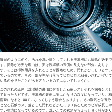
毎日のように使う、汚れを洗い落としてくれる洗濯機にも掃除が必要で
す。掃除が必要な理由は、実は洗濯槽の裏側の見えない部分にありま
す。そこは掃除用具を入れることが困難なため、汚れがびっしりとつい
ているのです。その一部が剥がれ落ちてピロピロと細長い汚れが浮いて
いるのを見たことがある方もいるのではないでしょうか。
この汚れの正体は洗濯槽の裏側に付着した石鹸カスとそれを栄養分とし
て育ったカビです。洗濯槽の裏側は実はかなりの湿度になっており、梅
雨時になると100％になってしまう場合もあります。その湿気と栄養分
となる石鹸カス、落とした汚れなどがたっぷりあるためカビが成長しや
すい環境になっているのです。洗いたての衣類がちょっと臭う時があり