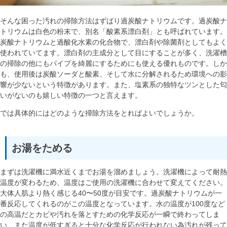
そんな困った汚れの掃除方法はずばり過炭酸ナトリウムです。過炭酸ナ
トリウムは白色の粉末で、別名「酸素系漂白剤」とも呼ばれています。
炭酸ナトリウムと過酸化水素の化合物で、漂白剤や除菌剤としてもよく
使われていてます。漂白剤の主成分として目にすることが多く、洗濯槽
の掃除の他にもパイプを綺麗にするためにも使える優れものです。しか
も、使用後は炭酸ソーダと酸素、そして水に分解されるため環境への影
響が少ないという特徴があります。また、塩素系の独特なツンとした匂
いがないのも嬉しい特徴の一つと言えます。
では具体的にはどのような掃除方法をとればよいでしょうか。
お湯をためる
まずは洗濯機に満水近くまでお湯を溜めましょう。洗濯機によって耐熱
温度が変わるため、温度はご使用の洗濯機に合わせて変えてください。
大体人肌より熱く感じる40〜50度が目安です。過炭酸ナトリウムが一
番反応してくれるのがこの温度となっています。水の温度が100度など
の高温だとカビや汚れを落とすための化学反応が一瞬で終わってしま
い、また温度が低すぎると十分な化学反応が行われない為汚れが残って