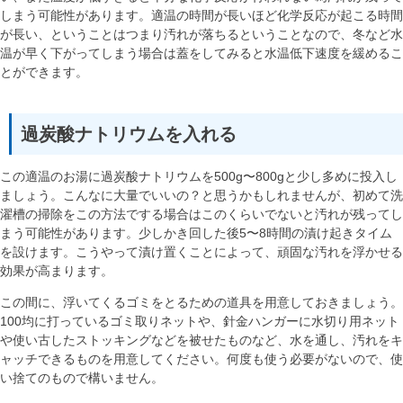
しまう可能性があります。適温の時間が長いほど化学反応が起こる時間
が長い、ということはつまり汚れが落ちるということなので、冬など水
温が早く下がってしまう場合は蓋をしてみると水温低下速度を緩めるこ
とができます。
過炭酸ナトリウムを入れる
この適温のお湯に過炭酸ナトリウムを500g〜800gと少し多めに投入し
ましょう。こんなに大量でいいの？と思うかもしれませんが、初めて洗
濯槽の掃除をこの方法でする場合はこのくらいでないと汚れが残ってし
まう可能性があります。少しかき回した後5〜8時間の漬け起きタイム
を設けます。こうやって漬け置くことによって、頑固な汚れを浮かせる
効果が高まります。
この間に、浮いてくるゴミをとるための道具を用意しておきましょう。
100均に打っているゴミ取りネットや、針金ハンガーに水切り用ネット
や使い古したストッキングなどを被せたものなど、水を通し、汚れをキ
ャッチできるものを用意してください。何度も使う必要がないので、使
い捨てのもので構いません。