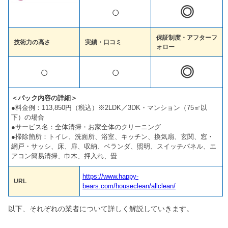
○
◎
保証制度・アフターフ
技術力の高さ
実績・口コミ
ォロー
○
○
◎
＜パック内容の詳細＞
●料金例：113,850円（税込）※2LDK／3DK・マンション（75㎡以
下）の場合
●サービス名：全体清掃・お家全体のクリーニング
●掃除箇所：トイレ、洗面所、浴室、キッチン、換気扇、玄関、窓・
網戸・サッシ、床、扉、収納、ベランダ、照明、スイッチパネル、エ
アコン簡易清掃、巾木、押入れ、畳
https://www.happy-
URL
bears.com/houseclean/allclean/
以下、それぞれの業者について詳しく解説していきます。