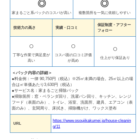
◎
◎
家まるごと系パックのコスパが高い
複数箇所を一気に依頼しやすい
保証制度・アフター
技術力の高さ
実績・口コミ
フォロー
○
○
○
丁寧な作業で満足度が
コスパ面の口コミ評価
仕上がり保証あり
高い
が高め
＜パック内容の詳細＞
●料金例：一律 90,750円（税込）※25㎡未満の場合。25㎡以上の場
合は㎡単価あたり3,630円（税込）
●サービス名：家まるごと掃除パック
●掃除箇所：窓・ベランダ回り、洗濯パン回り、キッチン、レンジ
フード（表面のみ）、トイレ、浴室、洗面所、建具、エアコン（表
面のみ）、玄関周り、床拭き、掃除機がけ、ワックス塗布
https://www.osoujikakumei.jp/house-cleanin
URL
g/11