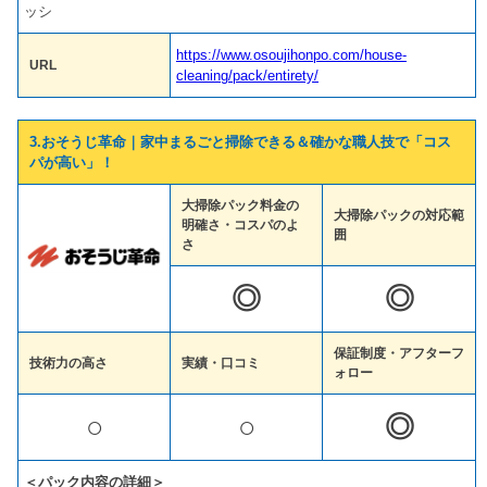
ッシ
https://www.osoujihonpo.com/house-
URL
cleaning/pack/entirety/
3.おそうじ革命｜家中まるごと掃除できる＆確かな職人技で「コス
パが高い」！
大掃除パック料金の
大掃除パックの対応範
明確さ・コスパのよ
囲
さ
◎
◎
保証制度・アフターフ
技術力の高さ
実績・口コミ
ォロー
○
○
◎
＜パック内容の詳細＞