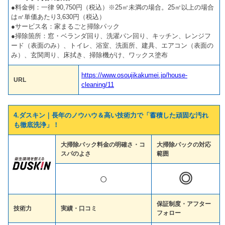
●料金例：一律 90,750円（税込）※25㎡未満の場合。25㎡以上の場合
は㎡単価あたり3,630円（税込）
●サービス名：家まるごと掃除パック
●掃除箇所：窓・ベランダ回り、洗濯パン回り、キッチン、レンジフ
ード（表面のみ）、トイレ、浴室、洗面所、建具、エアコン（表面の
み）、玄関周り、床拭き、掃除機がけ、ワックス塗布
https://www.osoujikakumei.jp/house-
URL
cleaning/11
4.ダスキン｜長年のノウハウ＆高い技術力で「蓄積した頑固な汚れ
も徹底洗浄」！
大掃除パック料金の明確さ・コ
大掃除パックの対応
スパのよさ
範囲
○
◎
保証制度・アフター
技術力
実績・口コミ
フォロー