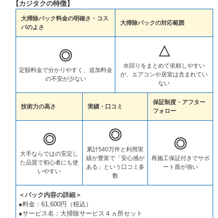
【カジタクの特徴】
大掃除パック料金の明確さ・コス
大掃除パックの対応範囲
パのよさ
△
◎
水回りをまとめて依頼しやすい
定額料金で分かりやすく、追加料金
が、エアコンや居室は含まれてい
の不安が少ない
ない
保証制度・アフター
技術力の高さ
実績・口コミ
フォロー
◎
◎
◎
累計540万件と利用実
大手ならではの安定し
績が豊富で「安心感が
再施工保証付きでサポ
た品質で初心者にも使
ある」という口コミ多
ート面が強い
いやすい
数
＜パック内容の詳細＞
●料金：61,600円（税込）
●サービス名：大掃除サービス４ヵ所セット