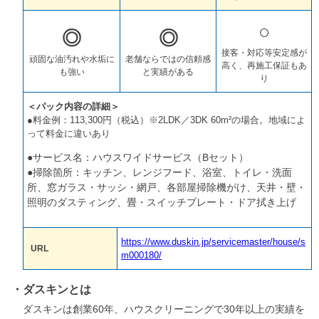
○
◎
◎
接客・対応等安定感が
頑固な油汚れや水垢に
老舗ならではの信頼感
高く、再施工保証もあ
も強い
と実績がある
り
＜パック内容の詳細＞
●料金例：113,300円（税込）※2LDK／3DK 60m²の場合。地域によ
って料金に違いあり
●サービス名：ハウスワイドサービス（Bセット）
●掃除箇所：キッチン、レンジフード、浴室、トイレ・洗面
所、窓ガラス・サッシ・網戸、各部屋掃除機がけ、天井・壁・
照明のダスティング、畳・スイッチプレート・ドア拭き上げ
https://www.duskin.jp/servicemaster/house/s
URL
m000180/
ダスキンとは
ダスキンは創業60年、ハウスクリーニングで30年以上の実績を