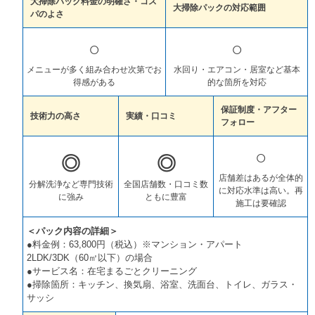
大掃除パック料金の明確さ・コス
大掃除パックの対応範囲
パのよさ
○
○
メニューが多く組み合わせ次第でお
水回り・エアコン・居室など基本
得感がある
的な箇所を対応
保証制度・アフター
技術力の高さ
実績・口コミ
フォロー
○
◎
◎
店舗差はあるが全体的
分解洗浄など専門技術
全国店舗数・口コミ数
に対応水準は高い。再
に強み
ともに豊富
施工は要確認
＜パック内容の詳細＞
●料金例：63,800円（税込）※マンション・アパート
2LDK/3DK（60㎡以下）の場合
●サービス名：在宅まるごとクリーニング
●掃除箇所：キッチン、換気扇、浴室、洗面台、トイレ、ガラス・
サッシ