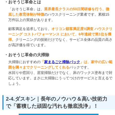
おそうじ革命とは
「おそうじ革命」は、
業界最長クラスの50日間研修を行う、徹
底した教育体制が特徴
のハウスクリーニング業者です。累積15
万件以上の実績があります。
顧客満足を追求しており、
オリコン顧客満足度®調査 ハウスクリ
ーニング コストパフォーマンス において、6年連続で第1位を獲
得
。クリーニングの技術だけでなく、サービス全体の品質の高さ
が高評価を得ています。
おそうじ革命の大掃除
大掃除におすすめの
「
家まるごと掃除パック
」は、家中の広い範
囲を隅々までクリーニングしてくれる
パックです。
水回りや窓回り、居室掃除だけでなく、床のワックス塗布まで対
応しています。まさに大掃除にうってつけのサービスと言えるで
しょう。
2-4.ダスキン｜長年のノウハウ＆高い技術力
で「蓄積した頑固な汚れも徹底洗浄」！