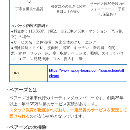
○
サービス後30分以内の
接客対応の良さに関す
丁寧さ重視の品質
フォローコール・手直
る口コミが多い
し保証あり
＜パック内容の詳細＞
●料金例：113,850円（税込）※2LDK／3DK・マンション（75㎡以
下）の場合
●サービス名：全体清掃・お家全体のクリーニング
●掃除箇所：トイレ、洗面所、浴室、キッチン、換気扇、玄関、
窓・網戸・サッシ、床、扉、収納、ベランダ、照明、スイッチパネ
ル、エアコン簡易清掃、巾木、押入れ、畳
https://www.happy-bears.com/houseclean/all
URL
clean/
ベアーズとは
ベアーズは家事代行のリーディングカンパニーです。創業25年
以上・年間55万件超のサービス実績があります。
スタッフ教育が徹底されており、一定品質のサービスを安定して
受けられる
のが安心材料となっています。
ベアーズの大掃除