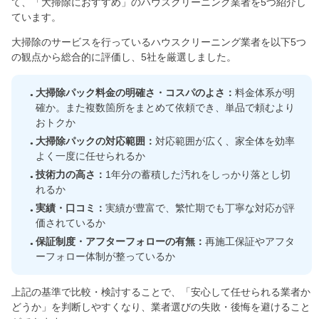
て、「大掃除におすすめ」のハウスクリーニング業者を5つ紹介し
ています。
大掃除のサービスを行っているハウスクリーニング業者を以下5つ
の観点から総合的に評価し、5社を厳選しました。
大掃除パック料金の明確さ・コスパのよさ：
料金体系が明
確か。また複数箇所をまとめて依頼でき、単品で頼むより
おトクか
大掃除パックの対応範囲：
対応範囲が広く、家全体を効率
よく一度に任せられるか
技術力の高さ：
1年分の蓄積した汚れをしっかり落とし切
れるか
実績・口コミ：
実績が豊富で、繁忙期でも丁寧な対応が評
価されているか
保証制度・アフターフォローの有無：
再施工保証やアフタ
ーフォロー体制が整っているか
上記の基準で比較・検討することで、「安心して任せられる業者か
どうか」を判断しやすくなり、業者選びの失敗・後悔を避けること