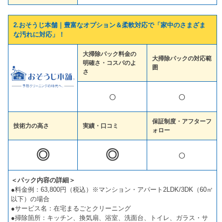
2.おそうじ本舗｜豊富なオプション＆柔軟対応で「家中のさまざま
な汚れに対応」！
大掃除パック料金の
大掃除パックの対応範
明確さ・コスパのよ
囲
さ
○
○
保証制度・アフターフ
技術力の高さ
実績・口コミ
ォロー
◎
◎
○
＜パック内容の詳細＞
●料金例：63,800円（税込）※マンション・アパート2LDK/3DK（60㎡
以下）の場合
●サービス名：在宅まるごとクリーニング
●掃除箇所：キッチン、換気扇、浴室、洗面台、トイレ、ガラス・サ