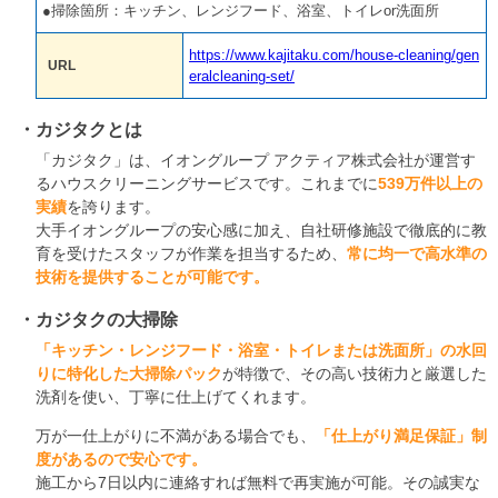
●掃除箇所：キッチン、レンジフード、浴室、トイレor洗面所
https://www.kajitaku.com/house-cleaning/gen
URL
eralcleaning-set/
カジタクとは
「カジタク」は、イオングループ アクティア株式会社が運営す
るハウスクリーニングサービスです。これまでに
539万件以上の
実績
を誇ります。
大手イオングループの安心感に加え、自社研修施設で徹底的に教
育を受けたスタッフが作業を担当するため、
常に均一で高水準の
技術を提供することが可能です。
カジタクの大掃除
「キッチン・レンジフード・浴室・トイレまたは洗面所」の水回
りに特化した大掃除パック
が特徴で、その高い技術力と厳選した
洗剤を使い、丁寧に仕上げてくれます。
万が一仕上がりに不満がある場合でも、
「仕上がり満足保証」制
度があるので安心です。
施工から7日以内に連絡すれば無料で再実施が可能。その誠実な