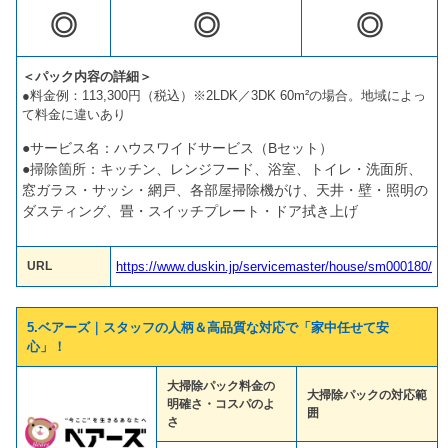
◎
◎
◎
＜パック内容の詳細＞
●料金例：113,300円（税込）※2LDK／3DK 60m²の場合。地域によっ
て料金に違いあり
●サービス名：ハウスワイドサービス（Bセット）
●掃除箇所：キッチン、レンジフード、浴室、トイレ・洗面所、
窓ガラス・サッシ・網戸、各部屋掃除機がけ、天井・壁・照明の
ダスティング、畳・スイッチプレート・ドア拭き上げ
URL
https://www.duskin.jp/servicemaster/house/sm000180/
5.ベアーズ｜スタッフの人柄＆高品質な対応で「家中任せて安
心」！
大掃除パック料金の
大掃除パックの対応範
明確さ・コスパのよ
囲
さ