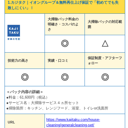
1.カジタク｜イオングループ＆無料再仕上げ保証で「初めてでも失
敗しにくい」！
大掃除パック料金の
大掃除パックの対応範
明確さ・コスパのよ
囲
さ
◎
△
保証制度・アフターフ
技術力の高さ
実績・口コミ
ォロー
◎
◎
◎
＜パック内容の詳細＞
●料金：61,600円（税込）
●サービス名：大掃除サービス４ヵ所セット
●掃除箇所：キッチン、レンジフード、浴室、トイレor洗面所
https://www.kajitaku.com/house-
URL
cleaning/generalcleaning-set/