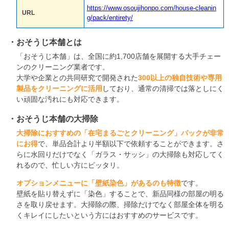
https://www.osoujihonpo.com/house-cleanin
URL
g/pack/entirety/
おそうじ本舗とは
「おそうじ本舗」は、全国に約1,700店舗を展開する大手チェー
ンのクリーニング業者です。
大学や企業との共同研究で開発された
300以上の独自技術や専用
製品をクリーニングに活用
しており、通常の清掃では落としにく
い頑固な汚れにも対応できます。
おそうじ本舗の大掃除
大掃除におすすめの「在宅まるごとクリーニング」パックが非常
にお得
で、単品合計より半額以下で依頼することができます。さ
らに水回りだけでなく「ガラス・サッシ」の大掃除も対応してく
れるので、忙しい方にピッタリ。
オプションメニューに「壁紙染色」があるのも特徴
です。
壁紙を貼り替えずに「染色」することで、新品同様の部屋の明る
さを取り戻せます。大掃除の際、掃除だけでなく部屋全体を明る
くキレイにしたいという方にはおすすめのサービスです。