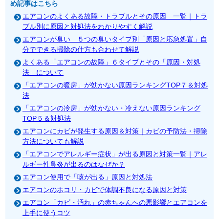
め記事はこちら
エアコンのよくある故障・トラブルとその原因 一覧｜トラ
ブル別に原因と対処法をわかりやすく解説
エアコンが臭い ５つの臭いタイプ別「原因と応急処置」自
分でできる掃除の仕方も合わせて解説
よくある「エアコンの故障」６タイプとその「原因・対処
法」について
「エアコンの暖房」が効かない原因ランキングTOP７＆対処
法
「エアコンの冷房」が効かない・冷えない原因ランキング
TOP５＆対処法
エアコンにカビが発生する原因＆対策｜カビの予防法・掃除
方法についても解説
「エアコンでアレルギー症状」が出る原因と対策一覧｜アレ
ルギー性鼻炎が出るのはなぜか？
エアコン使用で「咳が出る」原因と対処法
エアコンのホコリ・カビで体調不良になる原因と対策
エアコン「カビ・汚れ」の赤ちゃんへの悪影響とエアコンを
上手に使うコツ