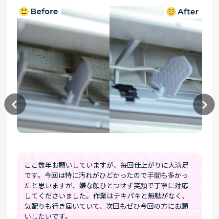
を
頼んだきっかけランキング
洗濯物の臭いが気になるようになったか
ら
買ってから1度も掃除していなかったから
洗濯機の乾燥機能で洗濯物が乾かなくなって
きたから
レンジフード
を
頼んだきっかけランキング
ここ数年お願いしていますが、毎回仕上がりに大満足
です。今回は特に汚れがひどかったので手間も多かっ
自分では掃除できないから
たと思いますが、嫌な顔ひとつせず笑顔で丁寧に対応
してくださいました。作業はテキパキと無駄がなく、
気配りも行き届いていて、次回もぜひ今回の方にお願
レンジフードを一度も掃除していなかったか
いしたいです。