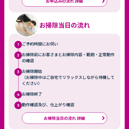
お申込みの流れ 詳細
お掃除当日の流れ
ご予約時間にお伺い
1
お掃除前にお客さまとお掃除内容・範囲・正常動作
2
の確認
お掃除開始
3
（お掃除中はご自宅でリラックスしながら待機して
ください）
お掃除終了
4
動作確認及び、仕上がり確認
5
お掃除当日の流れ 詳細