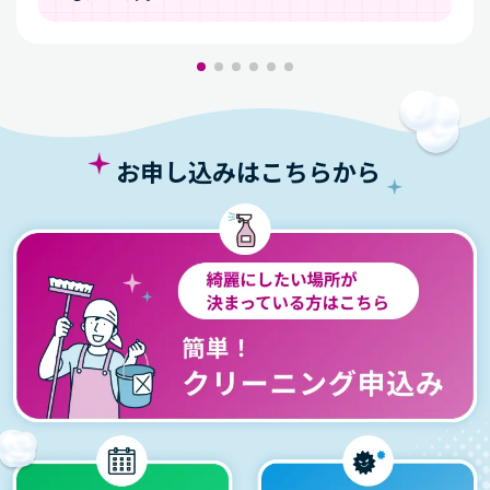
ら
匂いがこもるようになってきたから
保管付き衣類クリーニング
お申し込みはこちらから
を
頼んだきっかけランキング
かさばる衣類を預けたかったから
お店に行かずにクリーニングできるのが楽だ
から
大切な服をちゃんとした環境で保管してほし
かったから