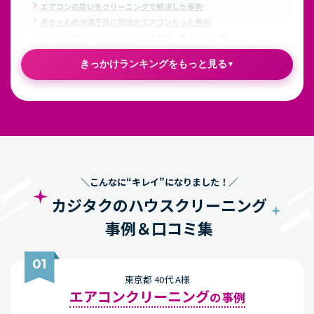
エアコンの臭いをクリーニングで解決した事例
赤ちゃんの体調不良の原因がエアコンだった事例
エアコンのカビをクリーニングで予防・解決した事例
きっかけランキングをもっと見る
浴室クリーニング
を
頼んだきっかけランキング
自分で落とせないカビ汚れ・水垢が気に
なったから
年に1度はプロに頼んで綺麗にしたいから
＼こんなに“キレイ”になりました！／
カジタクのハウスクリーニング
事例＆口コミ集
親戚や友人が泊まりにくる予定があるから
01
浴室クリーニングを業者に依頼し悩みを解決した事例
お風呂掃除の頻度はどれくらいがおすすめ？
東京都 40代 A様
エアコンクリーニング
の事例
洗濯機クリーニング