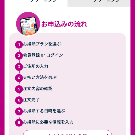
お申込みの流れ
お掃除プランを選ぶ
1
会員登録 or ログイン
2
ご住所の入力
3
支払い方法を選ぶ
4
注文内容の確認
5
注文完了
6
お掃除する日時を選ぶ
7
お掃除に必要な情報を入力
8