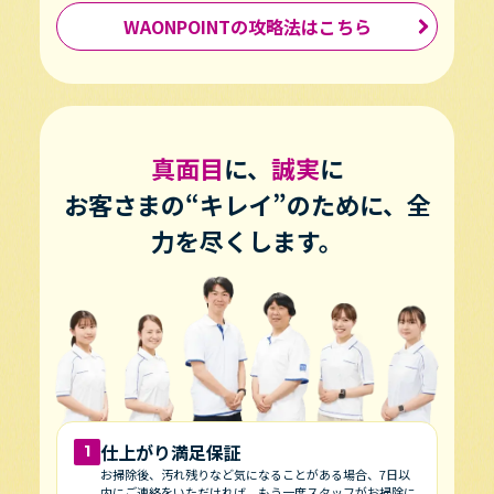
WAONPOINTの攻略法はこちら
真面目
に、
誠実
に
お客さまの“キレイ”のために、全
力を尽くします。
仕上がり満足保証
1
お掃除後、汚れ残りなど気になることがある場合、7日以
内にご連絡をいただければ、もう一度スタッフがお掃除に